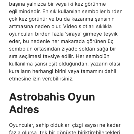
başına yalnızca bir veya iki kez görünme
eğilimindedir. En sık kullanılan semboller birden
çok kez görünür ve bu da kazanma şansının
artmasına neden olur. Video slotları sıklıkla
oyuncuları birden fazla ‘sıraya’ girmeye teşvik
eder, bu nedenle her makarada görünen üç
sembolün ortasından ziyade soldan sağa bir
sıra seçilmesi tavsiye edilir. Her sembolün
kullanılma şansı eşit olduğundan, yazarın olası
kuralların herhangi birini veya tamamını dahil
etmesine izin verebilirsiniz.
Astrobahis Oyun
Adres
Oyuncular, sahip oldukları çizgi sayısı ne kadar
fazla olursa, tek bir dönüşte biriktirebilecekleri