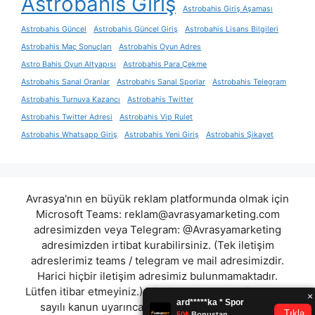
Astrobahis Giriş
Astrobahis Giriş Aşaması
Astrobahis Güncel
Astrobahis Güncel Giriş
Astrobahis Lisans Bilgileri
Astrobahis Maç Sonuçları
Astrobahis Oyun Adres
Astro Bahis Oyun Altyapısı
Astrobahis Para Çekme
Astrobahis Sanal Oranlar
Astrobahis Sanal Sporlar
Astrobahis Telegram
Astrobahis Turnuva Kazancı
Astrobahis Twitter
Astrobahis Twitter Adresi
Astrobahis Vip Rulet
Astrobahis Whatsapp Giriş
Astrobahis Yeni Giriş
Astrobahis Şikayet
Avrasya'nın en büyük reklam platformunda olmak için
Microsoft Teams:
reklam@avrasyamarketing.com
adresimizden veya Telegram: @Avrasyamarketing
adresimizden irtibat kurabilirsiniz. (Tek iletişim
adreslerimiz teams / telegram ve mail adresimizdir.
Harici hiçbir iletişim adresimiz bulunmamaktadır.
Lütfen itibar etmeyiniz.) Türkiye yasalarına göre 7258
sayılı kanun uyarınca yasa dışı bahis oynamanın