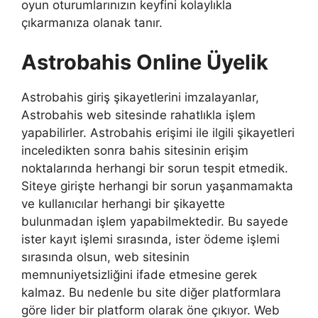
oyun oturumlarınızın keyfini kolaylıkla
çıkarmanıza olanak tanır.
Astrobahis Online Üyelik
Astrobahis giriş şikayetlerini imzalayanlar,
Astrobahis web sitesinde rahatlıkla işlem
yapabilirler. Astrobahis erişimi ile ilgili şikayetleri
inceledikten sonra bahis sitesinin erişim
noktalarında herhangi bir sorun tespit etmedik.
Siteye girişte herhangi bir sorun yaşanmamakta
ve kullanıcılar herhangi bir şikayette
bulunmadan işlem yapabilmektedir. Bu sayede
ister kayıt işlemi sırasında, ister ödeme işlemi
sırasında olsun, web sitesinin
memnuniyetsizliğini ifade etmesine gerek
kalmaz. Bu nedenle bu site diğer platformlara
göre lider bir platform olarak öne çıkıyor. Web