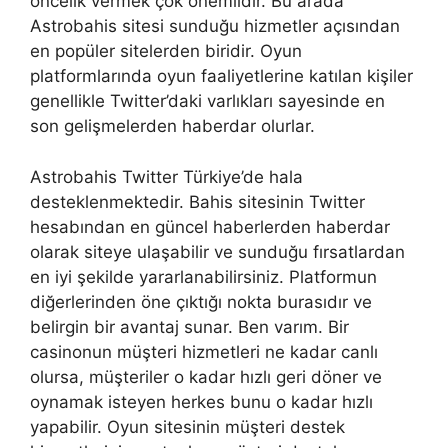
öncelik vermek çok önemlidir. Bu arada
Astrobahis sitesi sunduğu hizmetler açısından
en popüler sitelerden biridir. Oyun
platformlarında oyun faaliyetlerine katılan kişiler
genellikle Twitter’daki varlıkları sayesinde en
son gelişmelerden haberdar olurlar.
Astrobahis Twitter Türkiye’de hala
desteklenmektedir. Bahis sitesinin Twitter
hesabından en güncel haberlerden haberdar
olarak siteye ulaşabilir ve sunduğu fırsatlardan
en iyi şekilde yararlanabilirsiniz. Platformun
diğerlerinden öne çıktığı nokta burasıdır ve
belirgin bir avantaj sunar. Ben varım. Bir
casinonun müşteri hizmetleri ne kadar canlı
olursa, müşteriler o kadar hızlı geri döner ve
oynamak isteyen herkes bunu o kadar hızlı
yapabilir. Oyun sitesinin müşteri destek