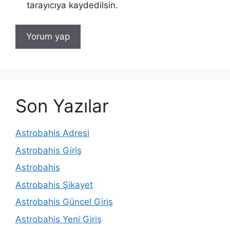
tarayıcıya kaydedilsin.
Son Yazılar
Astrobahis Adresi
Astrobahis Giriş
Astrobahis
Astrobahis Şikayet
Astrobahis Güncel Giriş
Astrobahis Yeni Giriş