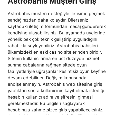
Astrobahis Müşteri Giriş
Astrobahis müşteri desteğiyle iletişime geçmek
sandığınızdan daha kolaydır. Dilerseniz
sayfadaki iletişim formundan mesaj göndererek
kendisine ulaşabilirsiniz. Bu aşamada üyelerine
yönelik pek çok teknik geliştirip uyguladığını
rahatlıkla söyleyebiliriz. Astrobahis bahisleri
ülkemizdeki en eski casino sitelerinden biridir.
Sitenin kullanıcılarına en üst düzeyde hizmet
sunma çabalarına rağmen sitede oyun
faaliyetleriyle uğraşanlar kesintisiz oyun keyfine
devam edebilirler. Değişim konusunda
endişelenmeyin. Astrobahis web sitesine giriş
yaptıktan sonra kullanıcının kayıt olmak istediği
hesabın kullanıcı adını ve şifresini girmesi
gerekmektedir. Bu bilgileri sağlayarak
hesabınıza zahmetsizce giriş yapabileceksiniz.